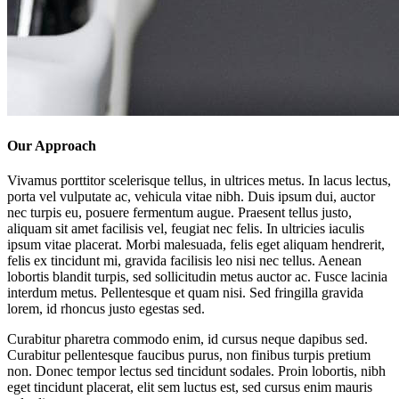
Our Approach
Vivamus porttitor scelerisque tellus, in ultrices metus. In lacus lectus,
porta vel vulputate ac, vehicula vitae nibh. Duis ipsum dui, auctor
nec turpis eu, posuere fermentum augue. Praesent tellus justo,
aliquam sit amet facilisis vel, feugiat nec felis. In ultricies iaculis
ipsum vitae placerat. Morbi malesuada, felis eget aliquam hendrerit,
felis ex tincidunt mi, gravida facilisis leo nisi nec tellus. Aenean
lobortis blandit turpis, sed sollicitudin metus auctor ac. Fusce lacinia
interdum metus. Pellentesque et quam nisi. Sed fringilla gravida
lorem, id rhoncus justo egestas sed.
Curabitur pharetra commodo enim, id cursus neque dapibus sed.
Curabitur pellentesque faucibus purus, non finibus turpis pretium
non. Donec tempor lectus sed tincidunt sodales. Proin lobortis, nibh
eget tincidunt placerat, elit sem luctus est, sed cursus enim mauris